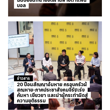
บอล
ข่าวสาร
20 ปีอนุสัญญาอุ้มหาย ครอบครัวผู้
สูญหาย-ภาคประชาสังคมจี้รัฐเร่ง
ค้นหา เยียวยา และนำผู้กระทำผิดสู่
ความยุติธรรม