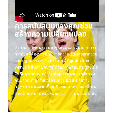
การสนับสนุนของคุณช่วย
สร้างความเปลี่ยนแปลง
ด้วยพลังของคนธรรมดาๆ เช่นคุณที่ร่วมมือกับเรา
การซ้อมผู้ต้องหาของตำรวจกลายเป็นอาชญากรรม
ตามกฎหมายระหว่างประเทศ ผู้ที่ถูกจับเพียง
เพราะไม่เห็นด้วยกับรัฐได้รับการปล่อยตัว ผู้ละเมิด
สิทธิมนุษยชนถูกนำตัวเข้าสู่กระบวนการยุติธรรม
คนยากจนที่ถูกรังแกได้รับความช่วยเหลือทาง
กฎหมาย คนหลากเชื้อชาติ เพศ ศาสนา และพื้นเพ
ต่างเข้าถึงสิทธิทางสังคมอย่างเท่าเทียมกันมากขึ้น