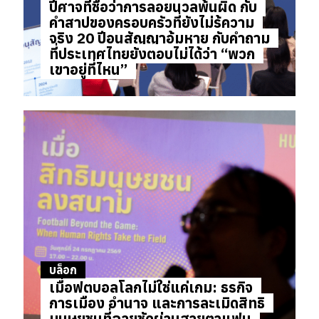
ปีศาจที่ชื่อว่าการลอยนวลพ้นผิด กับ
คำสาปของครอบครัวที่ยังไม่รู้ความ
จริง 20 ปีอนุสัญญาอุ้มหาย กับคำถาม
ที่ประเทศไทยยังตอบไม่ได้ว่า “พวก
เขาอยู่ที่ไหน”
บล็อก
เมื่อฟุตบอลโลกไม่ใช่แค่เกม: ธุรกิจ
การเมือง อำนาจ และการละเมิดสิทธิ
มนุษยชนที่ฉายชัดผ่านสายตาแฟน