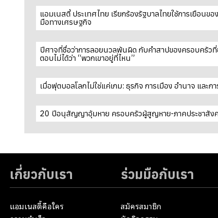
แอมเนสตี้ ประเทศไทย เรียกร้องรัฐบาลไทยใช้การเยือนของ 
มือทางเศรษฐกิจ
ปีศาจที่ชื่อว่าการลอยนวลพ้นผิด กับคำสาปของครอบครัวที่
ตอบไม่ได้ว่า “พวกเขาอยู่ที่ไหน”
เมื่อฟุตบอลโลกไม่ใช่แค่เกม: ธุรกิจ การเมือง อำนาจ แล
20 ปีอนุสัญญาอุ้มหาย ครอบครัวผู้สูญหาย-ภาคประชาสังคมจ
เกี่ยวกับเรา
ร่วมมือกับเรา
แอมเนสตี้คือใคร
สมัครสมาชิก