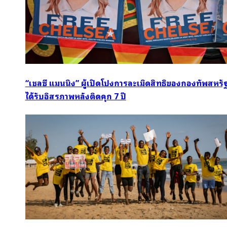
“เชลซี แมนนิง” ผู้เปิดโปงการละเมิดสิทธิของกองทัพสหรั
ได้รับอิสรภาพหลังติดคุก 7 ปี