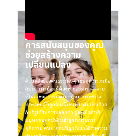
การสนับสนุนของคุณ
ช่วยสร้างความ
เปลี่ยนแปลง
ด้วยพลังของคนธรรมดาๆ เช่นคุณที่ร่วมมือ
กับเรา การซ้อมผู้ต้องหาของตำรวจกลาย
เป็นอาชญากรรมตามกฎหมายระหว่าง
ประเทศ ผู้ที่ถูกจับเพียงเพราะไม่เห็นด้วย
กับรัฐได้รับการปล่อยตัว ผู้ละเมิดสิทธิ
มนุษยชนถูกนำตัวเข้าสู่กระบวนการ
ยุติธรรม คนยากจนที่ถูกรังแกได้รับความ
ช่วยเหลือทางกฎหมาย คนหลากเชื้อชาติ