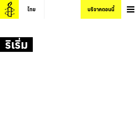
ข้าม
ไทย
บริจาคตอนนี้
ไป
ยัง
เนื้อหา
ริเริ่ม