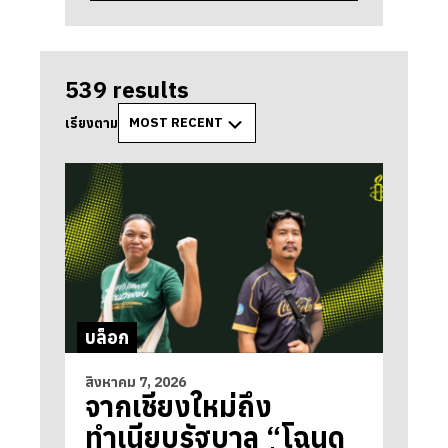
539 results
MOST RECENT
เรียงตาม
บล็อก
สิงหาคม 7, 2026
จากเชียงใหม่ถึง
ทำเนียบรัฐบาล “โฉนด