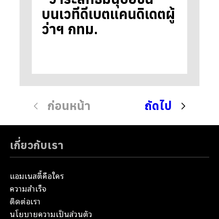
บนเวทีดีเบตแคนดิเดตผู้
ว่าฯ กทม.
ก่อนหน้า
ถัดไป
เกี่ยวกับเรา
แอมเนสตี้คือใคร
ความสำเร็จ
ติดต่อเรา
นโยบายความเป็นส่วนตัว