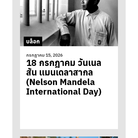
บล็อก
กรกฎาคม 15, 2026
18 กรกฎาคม วันเนล
สัน แมนเดลาสากล
(Nelson Mandela
International Day)