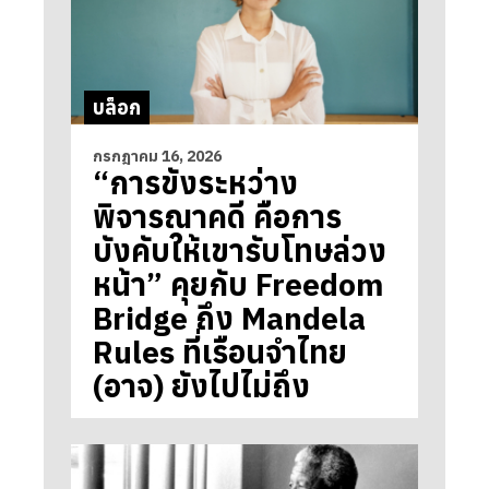
บล็อก
กรกฎาคม 16, 2026
“การขังระหว่าง
พิจารณาคดี คือการ
บังคับให้เขารับโทษล่วง
หน้า” คุยกับ Freedom
Bridge ถึง Mandela
Rules ที่เรือนจำไทย
(อาจ) ยังไปไม่ถึง