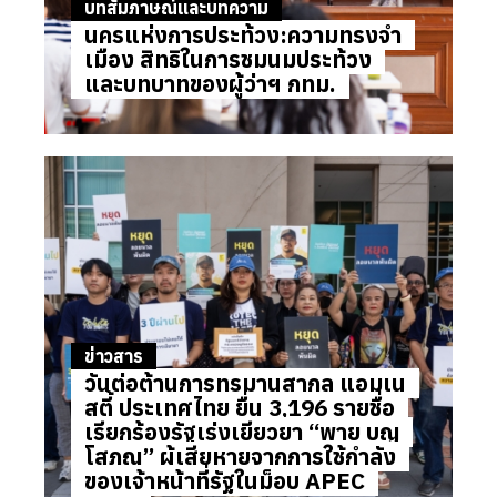
บทสัมภาษณ์และบทความ
นครแห่งการประท้วง:ความทรงจำ
เมือง สิทธิในการชุมนุมประท้วง
และบทบาทของผู้ว่าฯ กทม.
ข่าวสาร
วันต่อต้านการทรมานสากล แอมเน
สตี้ ประเทศไทย ยื่น 3,196 รายชื่อ
เรียกร้องรัฐเร่งเยียวยา “พายุ บุญ
โสภณ” ผู้เสียหายจากการใช้กำลัง
ของเจ้าหน้าที่รัฐในม็อบ APEC