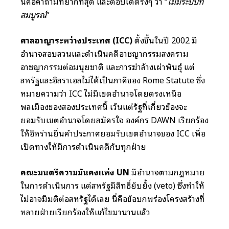
นี่คือคำถามที่ยากที่สุด และตอบได้ตรงๆ ว่า “
ไม่มีระบบที่
สมบูรณ์
”
ศาลอาญาระหว่างประเทศ (ICC)
ตั้งขึ้นในปี 2002 มี
อำนาจสอบสวนและดำเนินคดีอาชญากรรมสงคราม
อาชญากรรมต่อมนุษยชาติ และการฆ่าล้างเผ่าพันธุ์ แต่
สหรัฐและอิสราเอลไม่ได้เป็นภาคีของ Rome Statute ซึ่ง
หมายความว่า ICC ไม่มีเขตอำนาจโดยตรงเหนือ
พลเมืองของสองประเทศนี้ เว้นแต่รัฐที่เกี่ยวข้องจะ
ยอมรับเขตอำนาจโดยสมัครใจ องค์กร DAWN เรียกร้อง
ให้อิหร่านยื่นคำประกาศยอมรับเขตอำนาจของ ICC เพื่อ
เปิดทางให้มีการดำเนินคดีกับทุกฝ่าย
คณะมนตรีความมั่นคงแห่ง UN
มีอำนาจตามกฎหมาย
ในการดำเนินการ แต่สหรัฐมีสิทธิ์ยับยั้ง (veto) ซึ่งทำให้
ไม่อาจมีมติต่อสหรัฐได้เลย นี่คือข้อบกพร่องโครงสร้างที่
หลายฝ่ายเรียกร้องให้แก้ไขมานานแล้ว