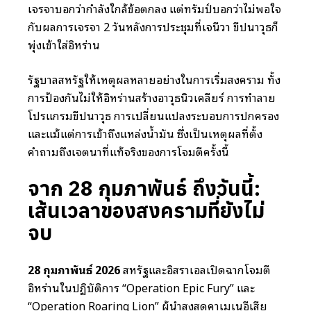
เจรจาบอกว่ากำลังใกล้ข้อตกลง แต่ทรัมป์บอกว่าไม่พอใจ
กับผลการเจรจา 2 วันหลังการประชุมที่เจนีวา ขีปนาวุธก็
พุ่งเข้าใส่อิหร่าน
รัฐบาลสหรัฐให้เหตุผลหลายอย่างในการเริ่มสงคราม ทั้ง
การป้องกันไม่ให้อิหร่านสร้างอาวุธนิวเคลียร์ การทำลาย
โปรแกรมขีปนาวุธ การเปลี่ยนแปลงระบอบการปกครอง
และแม้แต่การเข้าถึงแหล่งน้ำมัน ซึ่งเป็นเหตุผลที่ตั้ง
คำถามถึงเจตนาที่แท้จริงของการโจมตีครั้งนี้
จาก 28 กุมภาพันธ์ ถึงวันนี้:
เส้นเวลาของสงครามที่ยังไม่
จบ
28 กุมภาพันธ์ 2026
สหรัฐและอิสราเอลเปิดฉากโจมตี
อิหร่านในปฏิบัติการ “Operation Epic Fury” และ
“Operation Roaring Lion” ผู้นำสูงสุดคาเมเนอีเสีย