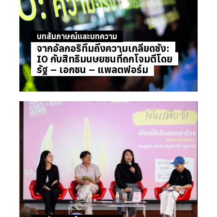
บทสัมภาษณ์และบทความ
จากอัลกอริทึมถึงความเกลียดชัง:
IO กับสิทธิมนุษยชนที่ถูกโจมตีโดย
รัฐ – เอกชน – แพลตฟอร์ม