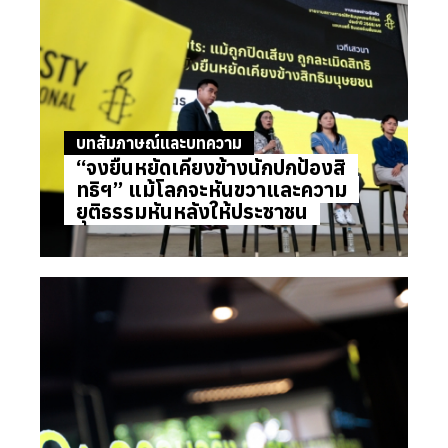
บทสัมภาษณ์และบทความ
“จงยืนหยัดเคียงข้างนักปกป้องสิ
ทธิฯ” แม้โลกจะหันขวาและความ
ยุติธรรมหันหลังให้ประชาชน