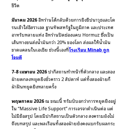
ชีวิต
มีนาคม 2026
อิหร่านโต้กลับด้วยการยิงขีปนาวุธและโด
รนเข้าใส่อิสราเอล ฐานทัพสหรัฐในภูมิภาค และประเทศ
อาหรับหลายแห่ง อิหร่านปิดช่องแคบ Hormuz ซึ่งเป็น
เส้นทางขนส่งน้ำมันกว่า 20% ของโลก ส่งผลให้น้ำมัน
ขาดแคลนในเอเชีย ช่วงนี้เองที่
โรงเรียน Minab ถูก
โจมตี
7-8 เมษายน 2026
ปากีสถานทำหน้าที่ตัวกลาง และสอง
ฝ่ายตกลงหยุดยิงชั่วคราว 2 สัปดาห์ แต่ทั้งสองฝ่ายก็
ฝ่าฝืนหยุดยิงหลายครั้ง
พฤษภาคม 2026
ณ ขณะนี้ ทรัมป์บอกว่าการหยุดยิงอยู่
ใน “Massive Life Support” การเจรจาดำเนินต่อ แต่
ไม่มีข้อสรุป โดยมีปากีสถานเป็นตัวกลาง สงครามยังไม่
ถึงบทสรุป และพลเรือนทั้งสองฝ่ายยังคงแบกรับผลกระ