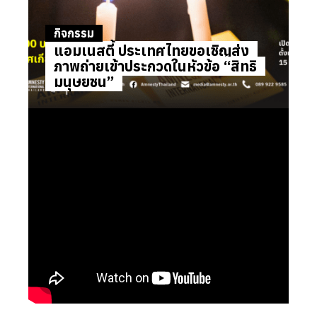
กิจกรรม
แอมเนสตี้ ประเทศไทยขอเชิญส่ง
ภาพถ่ายเข้าประกวดในหัวข้อ “สิทธิ
มนุษยชน”